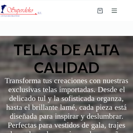
Saltar
al
Carro
contenido
de
compra
TELAS DE ALTA
CALIDAD
Transforma tus creaciones con nuestras
exclusivas telas importadas. Desde el
delicado tul y la sofisticada organza,
hasta el brillante lamé, cada pieza está
diseñada para inspirar y deslumbrar.
Perfectas para vestidos de gala, trajes