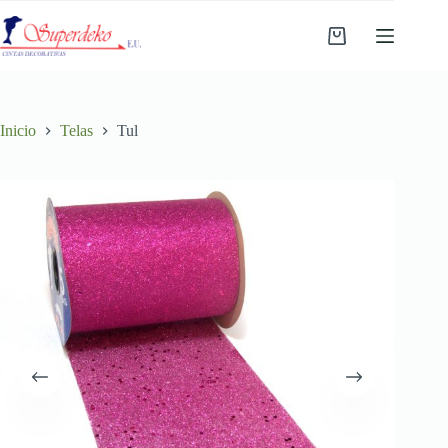
Saltar
al
Carro
contenido
de
compra
Inicio
Telas
Tul