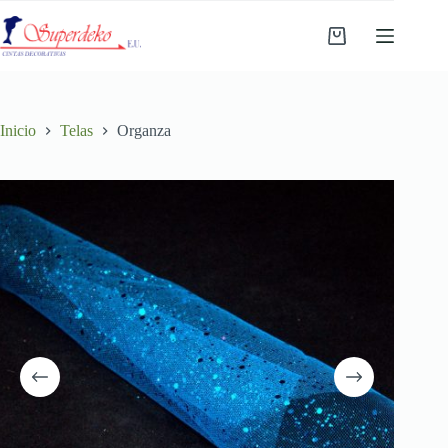
Saltar
al
Carro
contenido
de
compra
Inicio
Telas
Organza