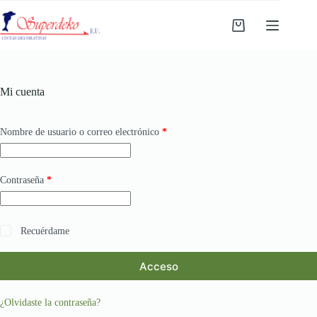
Saltar
al
Carro
contenido
de
compra
Mi cuenta
Obligatorio
Nombre de usuario o correo electrónico
*
Obligatorio
Contraseña
*
Recuérdame
Acceso
¿Olvidaste la contraseña?