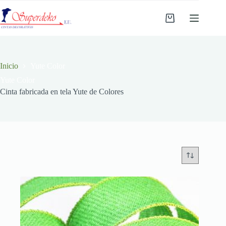
Saltar
al
Carro
contenido
de
compra
Inicio
Yute Color
Yute Color
Cinta fabricada en tela Yute de Colores